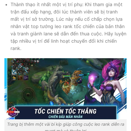
Thành thạo ít nhất một vị trí phụ: Khi tham gia một
trận đấu xếp hạng, đôi lúc thành viên sẽ bị tranh
mất vị trí sở trường. Lúc này nếu cố chấp chọn lựa
nhân vật top tướng leo rank tốc chiến của bản thân
và tranh giành lane sẽ dẫn đến thua cuộc. Hãy luyện
tập nhiều vị trí để linh hoạt chuyển đổi khi chiến
rank.
Trang bị thêm một vài bí kíp giúp công cuộc leo rank diễn ra
mượt mà và thuận lợi