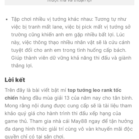
Tập chơi nhiều vị tướng khác nhau: Tương tự như
việc bị tranh mất lane, việc bị pick mất vị tướng sở
trường cũng khiến anh em gặp nhiều bất lợi. Lúc
này, việc thông thạo nhiều nhân vật sẽ là cứu cánh
tuyệt đối cho anh em trong tình huống cấp bách.
Giúp thành viên dữ vững khả năng thi đấu và giành
thắng lợi.
Lời kết
Trên đây là bài viết bật mí
top tướng leo rank tốc
chiến
hàng đầu mùa giải 13 của năm nay cho tân binh.
Mong rằng nội dung được cung cấp sẽ là tài liệu tham
khảo quý giá cho hành trình thi đấu xếp hạng của
game thủ. Tham gia nhà cái May88 ngay để tận hưởng
đa dạng hình thức giải trí cùng vô vàn khuyến mãi độc
quyền chỉ có tại sân chơi.