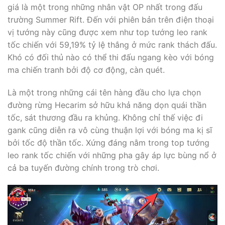
giá là một trong những nhân vật OP nhất trong đấu
trường Summer Rift. Đến với phiên bản trên điện thoại
vị tướng này cũng được xem như top tướng leo rank
tốc chiến với 59,19% tỷ lệ thắng ở mức rank thách đấu.
Khó có đối thủ nào có thể thi đấu ngang kèo với bóng
ma chiến tranh bởi độ cơ động, càn quét.
Là một trong những cái tên hàng đầu cho lựa chọn
đường rừng Hecarim sở hữu khả năng dọn quái thần
tốc, sát thương đầu ra khủng. Không chỉ thế việc đi
gank cũng diễn ra vô cùng thuận lợi với bóng ma kị sĩ
bởi tốc độ thần tốc. Xứng đáng nằm trong top tướng
leo rank tốc chiến với những pha gây áp lực bùng nổ ở
cả ba tuyến đường chính trong trò chơi.