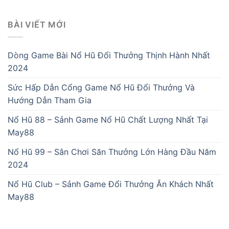
BÀI VIẾT MỚI
Dòng Game Bài Nổ Hũ Đổi Thưởng Thịnh Hành Nhất
2024
Sức Hấp Dẫn Cổng Game Nổ Hũ Đổi Thưởng Và
Hướng Dẫn Tham Gia
Nổ Hũ 88 – Sảnh Game Nổ Hũ Chất Lượng Nhất Tại
May88
Nổ Hũ 99 – Sân Chơi Săn Thưởng Lớn Hàng Đầu Năm
2024
Nổ Hũ Club – Sảnh Game Đổi Thưởng Ăn Khách Nhất
May88