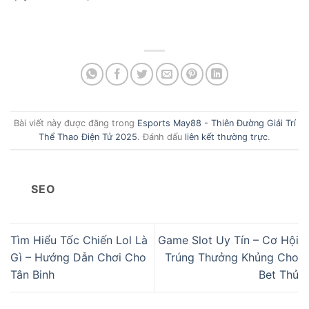
Bài viết này được đăng trong
Esports May88 - Thiên Đường Giải Trí
Thể Thao Điện Tử 2025
. Đánh dấu
liên kết thường trực
.
SEO
Tìm Hiểu Tốc Chiến Lol Là
Game Slot Uy Tín – Cơ Hội
Gì – Hướng Dẫn Chơi Cho
Trúng Thưởng Khủng Cho
Tân Binh
Bet Thủ