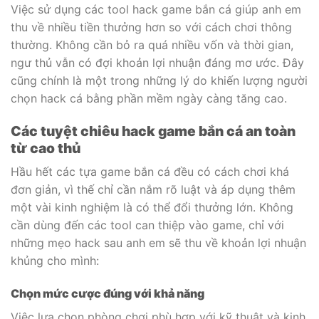
Việc sử dụng các tool hack game bắn cá giúp anh em
thu về nhiều tiền thưởng hơn so với cách chơi thông
thường. Không cần bỏ ra quá nhiều vốn và thời gian,
ngư thủ vẫn có đợi khoản lợi nhuận đáng mơ ước. Đây
cũng chính là một trong những lý do khiến lượng người
chọn hack cá bằng phần mềm ngày càng tăng cao.
Các tuyệt chiêu hack game bắn cá an toàn
từ cao thủ
Hầu hết các tựa game bắn cá đều có cách chơi khá
đơn giản, vì thế chỉ cần nắm rõ luật và áp dụng thêm
một vài kinh nghiệm là có thể đổi thưởng lớn. Không
cần dùng đến các tool can thiệp vào game, chỉ với
những mẹo hack sau anh em sẽ thu về khoản lợi nhuận
khủng cho mình:
Chọn mức cược đúng với khả năng
Việc lựa chọn phòng chơi phù hợp với kỹ thuật và kinh