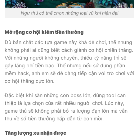
Ngư thủ có thể chọn những loại vũ khí hiện đại
Mở rộng cơ hội kiếm tiền thưởng
Dù bản chất các tựa game này khá dễ chơi, thế nhưng
không phải ai cũng biết cách giành cơ hội chiến thắng.
Với những người không chuyên, thiếu kỹ năng thì sẽ
gây lãng phí tiền bạc. Thế nhưng nếu sử dụng phần
mềm hack, anh em sẽ dễ dàng tiếp cận với trò chơi với
cơ hội thắng cực lớn.
Đặc biệt khi săn những con boss lớn, dùng tool can
thiệp là lựa chọn của rất nhiều người chơi. Lúc này,
game thủ sẽ không phải bỏ ra lượng đạn lớn mà vẫn
thu về số tiền thưởng hấp dẫn từ con mồi.
Tăng lượng xu nhận được