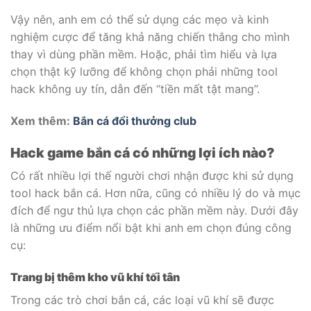
Vậy nên, anh em có thể sử dụng các mẹo và kinh
nghiệm cược để tăng khả năng chiến thắng cho mình
thay vì dùng phần mềm. Hoặc, phải tìm hiểu và lựa
chọn thật kỹ lưỡng để không chọn phải những tool
hack không uy tín, dẫn đến “tiền mất tật mang”.
Xem thêm:
Bắn cá đổi thưởng club
Hack game bắn cá có những lợi ích nào?
Có rất nhiều lợi thế người chơi nhận được khi sử dụng
tool hack bắn cá. Hơn nữa, cũng có nhiều lý do và mục
đích để ngư thủ lựa chọn các phần mềm này. Dưới đây
là những ưu điểm nổi bật khi anh em chọn đúng công
cụ:
Trang bị thêm kho vũ khí tối tân
Trong các trò chơi bắn cá, các loại vũ khí sẽ được