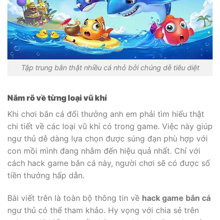
Tập trung bắn thật nhiều cá nhỏ bởi chúng dễ tiêu diệt
Nắm rõ về từng loại vũ khí
Khi chơi bắn cá đổi thưởng anh em phải tìm hiểu thật
chi tiết về các loại vũ khí có trong game. Việc này giúp
ngư thủ dễ dàng lựa chọn được súng đạn phù hợp với
con mồi mình đang nhắm đến hiệu quả nhất. Chỉ với
cách hack game bắn cá này, người chơi sẽ có được số
tiền thưởng hấp dẫn.
Bài viết trên là toàn bộ thông tin về
hack game bắn cá
ngư thủ có thể tham khảo. Hy vọng với chia sẻ trên