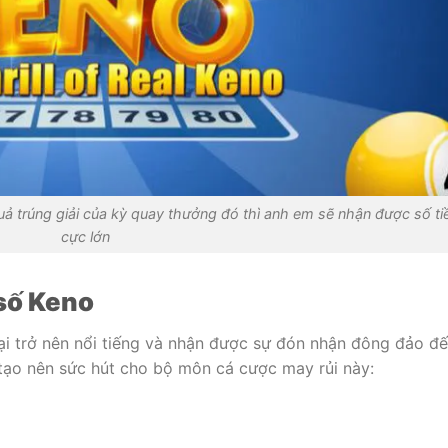
uả trúng giải của kỳ quay thưởng đó thì anh em sẽ nhận được số ti
cực lớn
 số Keno
ại trở nên nổi tiếng và nhận được sự đón nhận đông đảo đ
tạo nên sức hút cho bộ môn cá cược may rủi này: