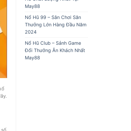
May88
Nổ Hũ 99 – Sân Chơi Săn
Thưởng Lớn Hàng Đầu Năm
2024
Nổ Hũ Club – Sảnh Game
Đổi Thưởng Ăn Khách Nhất
May88
xổ
ây.
 số