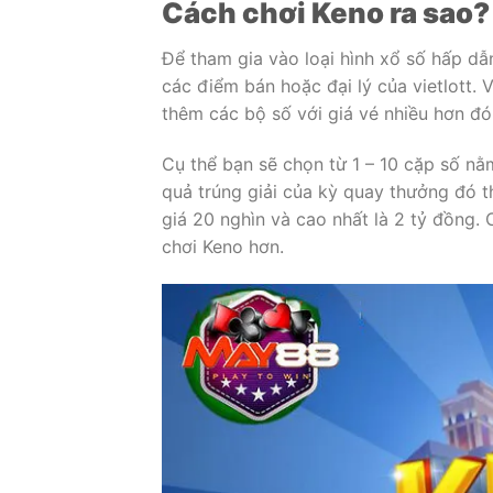
Cách chơi Keno ra sao?
Để tham gia vào loại hình xổ số hấp dẫn
các điểm bán hoặc đại lý của vietlott. 
thêm các bộ số với giá vé nhiều hơn đó
Cụ thể bạn sẽ chọn từ 1 – 10 cặp số nằ
quả trúng giải của kỳ quay thưởng đó th
giá 20 nghìn và cao nhất là 2 tỷ đồng.
chơi Keno hơn.