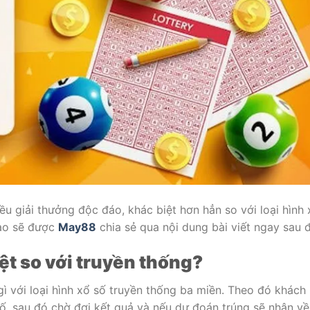
u giải thưởng độc đáo, khác biệt hơn hẳn so với loại hình 
sao sẽ được
May88
chia sẻ qua nội dung bài viết ngay sau đ
ệt so với truyền thống?
ì với loại hình xổ số truyền thống ba miền. Theo đó khách
ố, sau đó chờ đợi kết quả và nếu dự đoán trúng sẽ nhận về