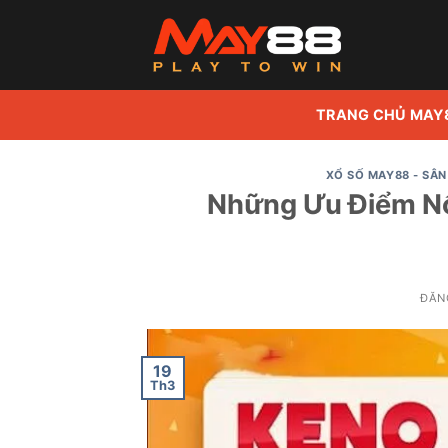
Bỏ
qua
nội
dung
TRANG CHỦ MAY
XỔ SỐ MAY88 - SÂN
Những Ưu Điểm Nổi
ĐĂN
19
Th3