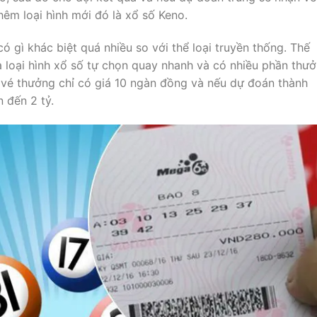
hêm loại hình mới đó là xổ số Keno.
 gì khác biệt quá nhiều so với thể loại truyền thống. Thế
là loại hình xổ số tự chọn quay nhanh và có nhiều phần thư
 vé thưởng chỉ có giá 10 ngàn đồng và nếu dự đoán thành
 đến 2 tỷ.