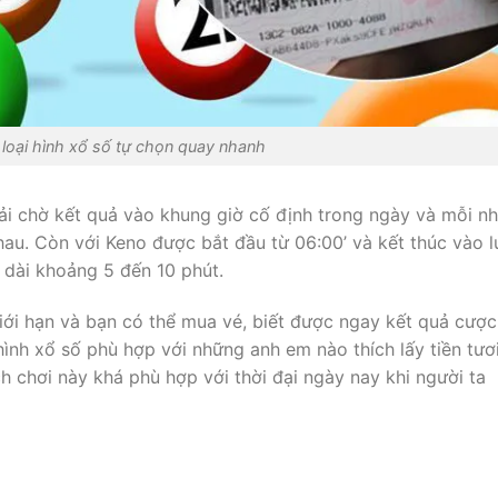
à loại hình xổ số tự chọn quay nhanh
ải chờ kết quả vào khung giờ cố định trong ngày và mỗi n
hau. Còn với Keno được bắt đầu từ 06:00’ và kết thúc vào l
o dài khoảng 5 đến 10 phút.
iới hạn và bạn có thể mua vé, biết được ngay kết quả cược
 hình xổ số phù hợp với những anh em nào thích lấy tiền tươi
h chơi này khá phù hợp với thời đại ngày nay khi người ta