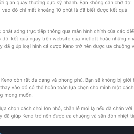
hời gian quay thưởng cực kỳ nhanh. Bạn không cần chờ đợi
ay vào đó chỉ mất khoảng 10 phút là đã biết được kết quả
 phát sóng trực tiếp thông qua màn hình chính của các đi
 dõi kết quả ngay trên website của Vietlott hoặc những nh
này đã giúp loại hình cá cược Keno trở nên được ưa chuộng 
 Keno còn rất đa dạng và phong phú. Bạn sẽ không bị giới 
 thay vào đó có thể hoàn toàn lựa chọn cho mình một cách
ởng mong muốn.
lựa chọn cách chơi lớn nhỏ, chẵn lẻ mới lạ nếu đã chán với 
ày đã giúp Keno trở nên được ưa chuộng và săn đón nhiệt tì