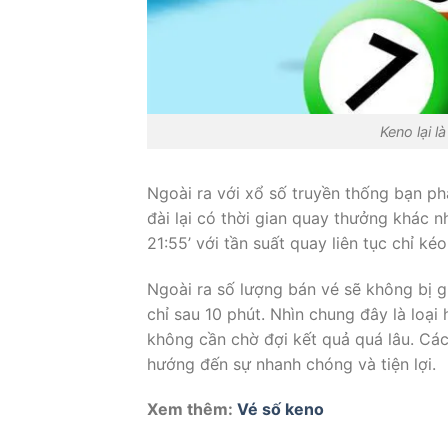
Keno lại l
Ngoài ra với xổ số truyền thống bạn ph
đài lại có thời gian quay thưởng khác n
21:55’ với tần suất quay liên tục chỉ ké
Ngoài ra số lượng bán vé sẽ không bị g
chỉ sau 10 phút. Nhìn chung đây là loại
không cần chờ đợi kết quả quá lâu. Các
hướng đến sự nhanh chóng và tiện lợi.
Xem thêm:
Vé số keno